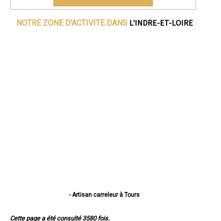
L'INDRE-ET-LOIRE
NOTRE ZONE D'ACTIVITE DANS
- Artisan carreleur à Tours
- Artisan carreleur à Joué-lès-Tours
- Artisan carreleur à Saint-Cyr-sur-Loire
Cette page a été consulté 3580 fois.