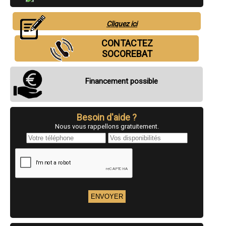
- Crédit travaux rénovation maison à Chinon
- Crédit travaux rénovation maison à Ballan-Miré
- Crédit travaux rénovation maison à Monts
Cliquez ici
- Crédit travaux rénovation maison à Loches
- Crédit travaux rénovation maison à Veigné
CONTACTEZ
- Crédit travaux rénovation maison à Château-Renault
SOCOREBAT
- Crédit travaux rénovation maison à Bléré
- Crédit travaux rénovation maison à Luynes
- Crédit travaux rénovation maison à La Ville-aux-Dames
Financement possible
- Crédit travaux rénovation maison à Esvres
- Crédit travaux rénovation maison à Véretz
- Crédit travaux rénovation maison à Sainte-Maure-de-Touraine
- Crédit travaux rénovation maison à Langeais
Besoin d'aide ?
- Crédit travaux rénovation maison à Bourgueil
Nous vous rappellons gratuitement.
- Crédit travaux rénovation maison à Monnaie
- Crédit travaux rénovation maison à Montbazon
- Crédit travaux rénovation maison à Descartes
- Crédit travaux rénovation maison à Nazelles-Négron
- Crédit travaux rénovation maison à Chanceaux-sur-Choisille
- Crédit travaux rénovation maison à Notre-Dame-d'Oé
- Crédit travaux rénovation maison à Azay-le-Rideau
- Crédit travaux rénovation maison à Rochecorbon
- Crédit travaux rénovation maison à Cinq-Mars-la-Pile
- Crédit travaux rénovation maison à Vouvray
- Crédit travaux rénovation maison à Savonnières