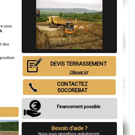
ire vous
s
,
et des
sposition
DEVIS TERRASSEMENT
Cliquez ici
CONTACTEZ
SOCOREBAT
Financement possible
Besoin d'aide ?
Nous vous rappellons gratuitement.