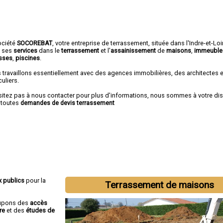
ociété
SOCOREBAT
,
votre entreprise de terrassement
, située dans l'Indre-et-Lo
e ses
services
dans le
terrassement
et l'
assainissement
de
maisons
,
immeuble
asses
,
piscines
.
 travaillons essentiellement avec des agences immobilières, des architectes 
culiers.
sitez pas à nous contacter pour plus d'informations, nous sommes à votre di
 toutes
demandes de devis terrassement
x publics
pour la
Terrassement de maisons
cupons des
accès
re
et des
études de