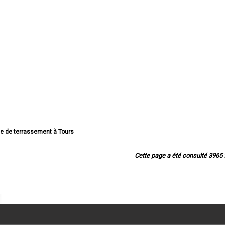
ise de terrassement à Tours
e terrassement à Joué-lès-Tours
terrassement à Saint-Cyr-sur-Loire
Cette page a été consulté 3965 f
rrassement à Saint-Pierre-des-Corps
de terrassement à Saint-Avertin
e de terrassement à Amboise
terrassement à Chambray-lès-Tours
terrassement à Montlouis-sur-Loire
e de terrassement à Fondettes
e de terrassement à La Riche
se de terrassement à Chinon