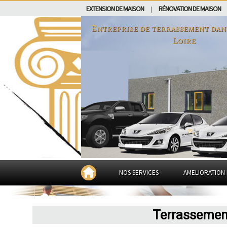
EXTENSION DE MAISON
RÉNOVATION DE MAISON
|
Entreprise de terrassement da
Loire
NOS SERVICES
AMELIORATION 
Terrassement