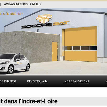
AMÉNAGEMENT DES COMBLES
|
ns
l'Indre-et-
DE L'HABITAT
DEVIS TRAVAUX
NOS REALISATIONS
 dans l'Indre-et-Loire