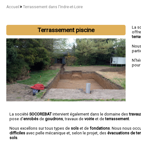
Accueil
Terrassement dans l'Indre-et-Loire
La s
Terrassement piscine
offr
terr
Nous
parti
N'hé
pour
La société
SOCOREBAT
intervient également dans le domaine des
travau
pose d'
enrobés
de
goudrons
, travaux de
voirie
et de
terrassement
.
Nous excellons sur tous types de
sols
et de
fondations
. Nous nous oc
difficiles
avec pelle mécanique et, selon le projet, des
évacuations de ter
sols
.