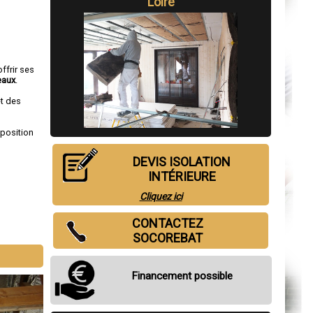
Loire
ffrir ses
eaux
.
et des
sposition
DEVIS ISOLATION
INTÉRIEURE
Cliquez ici
CONTACTEZ
SOCOREBAT
Financement possible