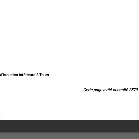
 d'isolation intérieure à Tours
olation intérieure à Joué-lès-Tours
ation intérieure à Saint-Cyr-sur-Loire
Cette page a été consulté 2579 f
ion intérieure à Saint-Pierre-des-Corps
solation intérieure à Saint-Avertin
d'isolation intérieure à Amboise
ation intérieure à Chambray-lès-Tours
ation intérieure à Montlouis-sur-Loire
'isolation intérieure à Fondettes
'isolation intérieure à La Riche
d'isolation intérieure à Chinon
isolation intérieure à Ballan-Miré