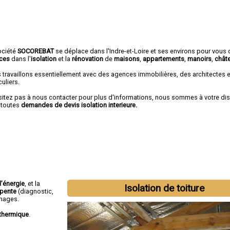
ociété
SOCOREBAT
se déplace dans l'Indre-et-Loire et ses environs pour vous o
ices
dans l'
isolation
et la
rénovation
de
maisons
,
appartements
,
manoirs
,
chât
 travaillons essentiellement avec des agences immobilières, des architectes 
culiers.
sitez pas à nous contacter pour plus d'informations, nous sommes à votre di
 toutes
demandes de devis isolation interieure.
’énergie
, et la
Isolation de toiture
rpente
(diagnostic,
phages.
thermique
.