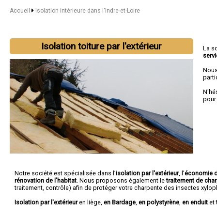
Accueil
Isolation intérieure dans l'Indre-et-Loire
Isolation toiture par l'extérieur
La s
serv
Nous
parti
N'hé
pour
Notre société est spécialisée dans l’
isolation par l'extérieur
, l’
économie d
rénovation de l’habitat
. Nous proposons également le
traitement de cha
traitement, contrôle) afin de protéger votre charpente des insectes xylo
Isolation par l'extérieur
en liège,
en Bardage
,
en polystyrène
,
en enduit
et