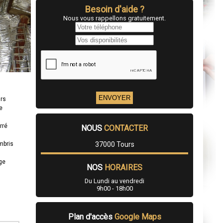
Besoin d'aide ?
Nous vous rappellons gratuitement.
urs
e
rré
NOUS
CONTACTER
mbris
37000 Tours
age
NOS
HORAIRES
Du Lundi au vendredi
9h00 - 18h00
Plan d'accès
Google Maps