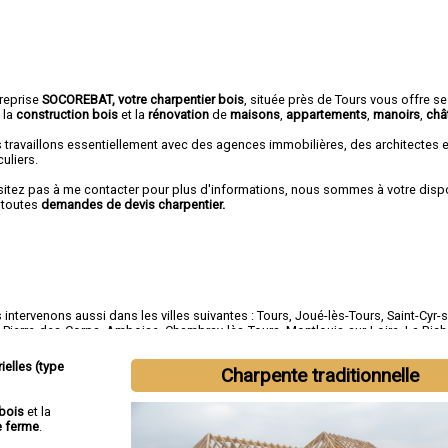
treprise
SOCOREBAT, votre charpentier bois
, située près de Tours vous offre s
 la
construction bois
et la
rénovation
de
maisons
,
appartements
,
manoirs
,
châ
 travaillons essentiellement avec des agences immobilières, des architectes 
culiers.
sitez pas à me contacter pour plus d'informations, nous sommes à votre disp
 toutes
demandes de devis charpentier.
intervenons aussi dans les villes suivantes :
Tours
,
Joué-lès-Tours
,
Saint-Cyr-s
t-Pierre-des-Corps
,
Amboise
,
Chambray-lès-Tours
,
Montlouis-sur-Loire
,
La Ric
ettes
,
Chinon
ielles (type
Charpente traditionnelle
bois
et la
e ferme
.