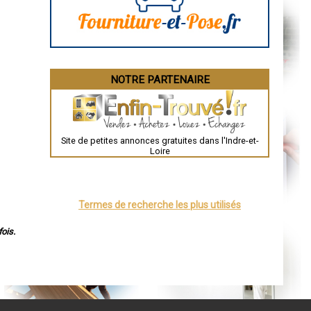
Bourges
Brive-la-Gaillarde
Dijon
Saint-Brieuc
Guéret
Périgueux
Besançon
NOTRE PARTENAIRE
Valence
Évreux
Chartres
Brest
Nîmes
Toulouse
Site de petites annonces gratuites dans l'Indre-et-
Auch
Loire
Bordeaux
Montpellier
Rennes
Châteauroux
Tours
Termes de recherche les plus utilisés
Grenoble
Dole
Mont-de-Marsan
ois.
Blois
Saint-Étienne
Le Puy-en-Velay
Nantes
Orléans
Cahors
Agen
Mende