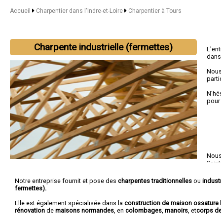
Accueil
Charpentier dans l'Indre-et-Loire
Charpentier à Tours
Charpente industrielle (fermettes)
L'en
dans
Nous
parti
N'hé
pour
Nous 
Sain
Fond
Notre entreprise fournit et pose des
charpentes traditionnelles
ou
industr
fermettes).
Elle est également spécialisée dans la
construction de maison ossature 
rénovation
de
maisons normandes
, en
colombages
,
manoirs
, et
corps d