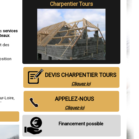
Charpentier Tours
es
services
teaux
.
et des
osition
DEVIS CHARPENTIER TOURS
Cliquez ici
APPELEZ-NOUS
ur-Loire
,
he
,
Cliquez-ici
Financement possible