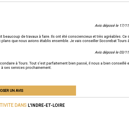
Avis déposé le 17/1
it beaucoup de travaux à faire. Ils ont été consciencieux et très agréables. Ce 
plans que nous avions établis ensemble. Je vais conseiller Socorebat Tours 
Avis déposé le 03/1
daire à Tours. Tout s'est parfaitement bien passé, il nous a bien conseillé et
el à ses services prochainement.
OSER UN AVIS
L'INDRE-ET-LOIRE
TIVITE DANS