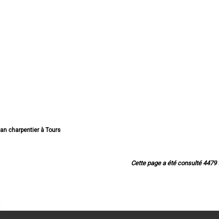
isan charpentier à Tours
charpentier à Joué-lès-Tours
arpentier à Saint-Cyr-sur-Loire
pentier à Saint-Pierre-des-Corps
Cette page a été consulté 4479 f
 charpentier à Saint-Avertin
an charpentier à Amboise
arpentier à Chambray-lès-Tours
arpentier à Montlouis-sur-Loire
n charpentier à Fondettes
an charpentier à La Riche
san charpentier à Chinon