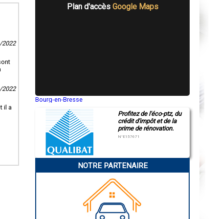
Plan d'accès
Google Maps
1/2022
sont
à
1/2022
Bourg-en-Bresse
Saint-Quentin
 il a
Profitez de l'éco-ptz, du
Montluçon
crédit d'impôt et de la
Manosque
prime de rénovation.
Gap
Nice
N°E157671
Annonay
Charleville-Mézières
Pamiers
NOTRE PARTENAIRE
Troyes
Narbonne
Rodez
Marseille
Caen
Aurillac
Angoulême
La Rochelle