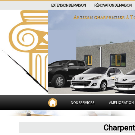
EXTENSION DE MAISON
RÉNOVATION DE MAISON
|
Artisan charpentier à
T
NOS SERVICES
AMELIORATION 
Charpent